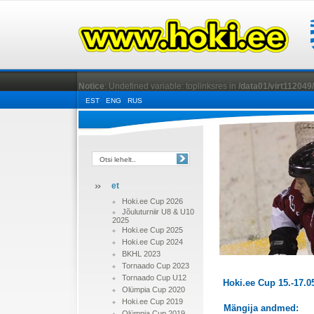
Notice
: Undefined variable: toplinksres in
/data01/virt112049
EST
ENG
RUS
et
Hoki.ee Cup 2026
Jõuluturniir U8 & U10
2025
Hoki.ee Cup 2025
Hoki.ee Cup 2024
BKHL 2023
Tornaado Cup 2023
Tornaado Cup U12
Hoki.ee Cup 15.-17.0
Olümpia Cup 2020
Hoki.ee Cup 2019
Mängija andmed:
Olümpia Cup 2019