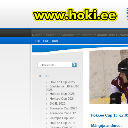
Notice
: Undefined variable: toplinksres in
/data01/virt112049
EST
ENG
RUS
et
Hoki.ee Cup 2026
Jõuluturniir U8 & U10
2025
Hoki.ee Cup 2025
Hoki.ee Cup 2024
BKHL 2023
Tornaado Cup 2023
Tornaado Cup U12
Hoki.ee Cup 15.-17.0
Olümpia Cup 2020
Hoki.ee Cup 2019
Mängija andmed:
Olümpia Cup 2019